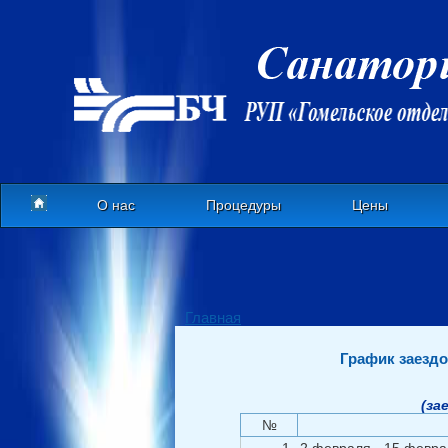
О нас
Процедуры
Цены
Главная
График заездо
(за
№