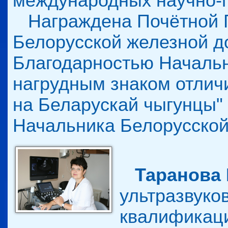
международных научно-п
Награждена Почётной Г
Белорусской железной дор
Благодарностью Начальн
нагрудным знаком отлич
на Беларускай чыгунцы" 
Начальника Белорусской 
Таранова
ультразвуко
квалификаци